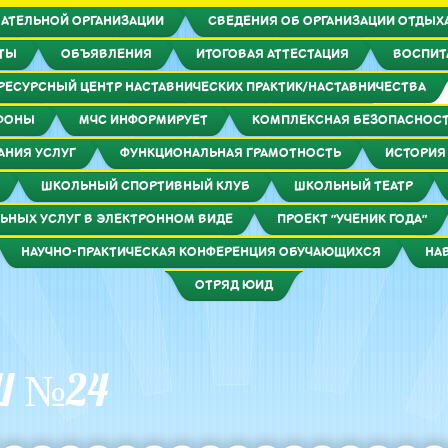
АТЕЛЬНОЙ ОРГАНИЗАЦИИ
СВЕДЕНИЯ ОБ ОРГАНИЗАЦИИ ОТДЫХА
КТЫ
ОБЪЯВЛЕНИЯ
ИТОГОВАЯ АТТЕСТАЦИЯ
ВОСПИТ
РЕСУРСНЫЙ ЦЕНТР НАСТАВНИЧЕСКИХ ПРАКТИК/НАСТАВНИЧЕСТВА
ФОНЫ
МЧС ИНФОРМИРУЕТ
КОМПЛЕКСНАЯ БЕЗОПАСНОС
АНИЯ УСЛУГ
ФУНКЦИОНАЛЬНАЯ ГРАМОТНОСТЬ
ИСТОРИЯ
ШКОЛЬНЫЙ СПОРТИВНЫЙ КЛУБ
ШКОЛЬНЫЙ ТЕАТР
ЬНЫХ УСЛУГ В ЭЛЕКТРОННОМ ВИДЕ
ПРОЕКТ "УЧЕНИК ГОДА"
НАУЧНО-ПРАКТИЧЕСКАЯ КОНФЕРЕНЦИЯ ОБУЧАЮЩИХСЯ
НА
ОТРЯД ЮИД
Ш №24