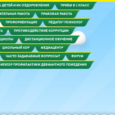
 ДЕТЕЙ И ИХ ОЗДОРОВЛЕНИЯ
ПРИЕМ В 1 КЛАСС
АТЕЛЬНАЯ РАБОТА
ПРАВОВАЯ РАБОТА
ПРОФОРИЕНТАЦИЯ
ПЕДАГОГ-ПСИХОЛОГ
ТЬ
ПРОТИВОДЕЙСТВИЕ КОРРУПЦИИ
 ШКОЛЫ
ДИСТАНЦИОННОЕ ОБУЧЕНИЕ
ШКОЛЬНЫЙ ХОР
МЕДИАЦЕНТР
ЧАСТО ЗАДАВАЕМЫЕ ВОПРОСЫ?
ФОРУМ
ВИГАТОР ПРОФИЛАКТИКИ ДЕВИАНТНОГО ПОВЕДЕНИЯ