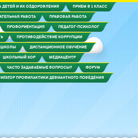
 ДЕТЕЙ И ИХ ОЗДОРОВЛЕНИЯ
ПРИЕМ В 1 КЛАСС
АТЕЛЬНАЯ РАБОТА
ПРАВОВАЯ РАБОТА
ПРОФОРИЕНТАЦИЯ
ПЕДАГОГ-ПСИХОЛОГ
ТЬ
ПРОТИВОДЕЙСТВИЕ КОРРУПЦИИ
 ШКОЛЫ
ДИСТАНЦИОННОЕ ОБУЧЕНИЕ
ШКОЛЬНЫЙ ХОР
МЕДИАЦЕНТР
ЧАСТО ЗАДАВАЕМЫЕ ВОПРОСЫ?
ФОРУМ
ВИГАТОР ПРОФИЛАКТИКИ ДЕВИАНТНОГО ПОВЕДЕНИЯ