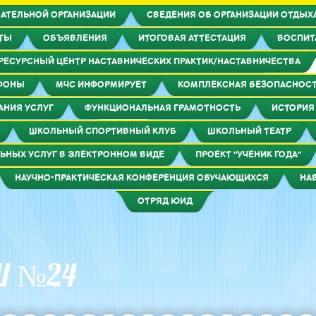
АТЕЛЬНОЙ ОРГАНИЗАЦИИ
СВЕДЕНИЯ ОБ ОРГАНИЗАЦИИ ОТДЫХА
КТЫ
ОБЪЯВЛЕНИЯ
ИТОГОВАЯ АТТЕСТАЦИЯ
ВОСПИТ
РЕСУРСНЫЙ ЦЕНТР НАСТАВНИЧЕСКИХ ПРАКТИК/НАСТАВНИЧЕСТВА
ФОНЫ
МЧС ИНФОРМИРУЕТ
КОМПЛЕКСНАЯ БЕЗОПАСНОС
АНИЯ УСЛУГ
ФУНКЦИОНАЛЬНАЯ ГРАМОТНОСТЬ
ИСТОРИЯ
ШКОЛЬНЫЙ СПОРТИВНЫЙ КЛУБ
ШКОЛЬНЫЙ ТЕАТР
ЬНЫХ УСЛУГ В ЭЛЕКТРОННОМ ВИДЕ
ПРОЕКТ "УЧЕНИК ГОДА"
НАУЧНО-ПРАКТИЧЕСКАЯ КОНФЕРЕНЦИЯ ОБУЧАЮЩИХСЯ
НА
ОТРЯД ЮИД
Ш №24