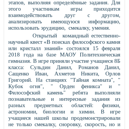
этапов, выполняя определённые задания.
Для
этого участникам игры приходится
взаимодействовать друг с другом,
анализировать имеющуюся информацию,
использовать эрудицию,
смекалку
, умения.
Открытый командный естественно-
научный
квест «В поисках философского камня
или кристалл знаний»
состоялся 15 февраля
2018 года на базе МАОУ Политехническая
гимназия. В игре приняли участие учащиеся 8Б
класса: Сульдин Данил, Романов Данил,
Сащенко Иван, Ахметов Никита, Орлов
Григорий. На станциях "Тайная комната", "
Кубок огня", " Орден феникса" и "
Философский камень" ребята выполняли
познавательные и интересные задания
из
разных предметных областей:
физики,
астрономии, биологии и химии. В игре
учащиеся нашей школы продемонстрировали
не только смекалку, сноровку, скорость, но и