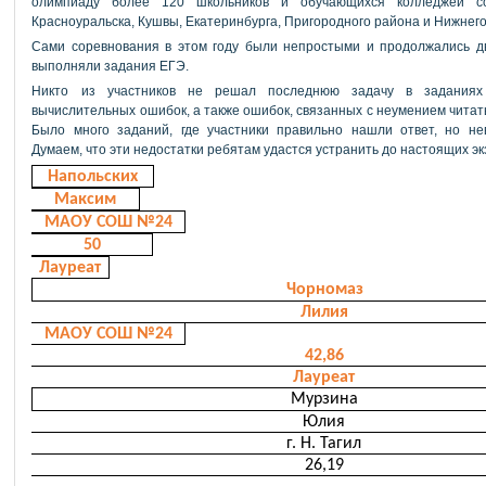
олимпиаду более 120 школьников и обучающихся колледжей с
Красноуральска, Кушвы, Екатеринбурга, Пригородного района и Нижнего
Сами соревнования в этом году были непростыми и продолжались д
выполняли задания ЕГЭ.
Никто из участников не решал последнюю задачу в задания
вычислительных ошибок, а также ошибок, связанных с неумением читать
Было много заданий, где участники правильно нашли ответ, но не
Думаем, что эти недостатки ребятам удастся устранить до настоящих э
Напольских
Максим
МАОУ СОШ №24
50
Лауреат
Чорномаз
Лилия
МАОУ СОШ №24
42,86
Лауреат
Мурзина
Юлия
г. Н. Тагил
26,19