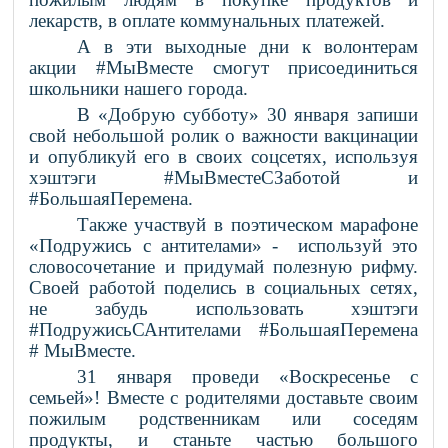
лекарств, в оплате коммунальных платежей.
А в эти выходные дни к волонтерам
акции #МыВместе смогут присоединиться
школьники нашего города.
В «Добрую субботу» 30 января запиши
свой небольшой ролик о важности вакцинации
и опубликуй его в своих соцсетях, используя
хэштэги #МыВместеСЗаботой и
#БольшаяПеремена.
Также участвуй в поэтическом марафоне
«Подружись с антителами» - используй это
словосочетание и придумай полезную рифму.
Своей работой поделись в социальных сетях,
не забудь использовать хэштэги
#ПодружисьСАнтителами #БольшаяПеремена
# МыВместе.
31 января проведи «Воскресенье с
семьей»! Вместе с родителями доставьте своим
пожилым родственникам или соседям
продукты, и станьте частью большого