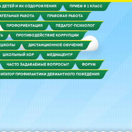
 ДЕТЕЙ И ИХ ОЗДОРОВЛЕНИЯ
ПРИЕМ В 1 КЛАСС
АТЕЛЬНАЯ РАБОТА
ПРАВОВАЯ РАБОТА
ПРОФОРИЕНТАЦИЯ
ПЕДАГОГ-ПСИХОЛОГ
ТЬ
ПРОТИВОДЕЙСТВИЕ КОРРУПЦИИ
 ШКОЛЫ
ДИСТАНЦИОННОЕ ОБУЧЕНИЕ
ШКОЛЬНЫЙ ХОР
МЕДИАЦЕНТР
ЧАСТО ЗАДАВАЕМЫЕ ВОПРОСЫ?
ФОРУМ
ВИГАТОР ПРОФИЛАКТИКИ ДЕВИАНТНОГО ПОВЕДЕНИЯ