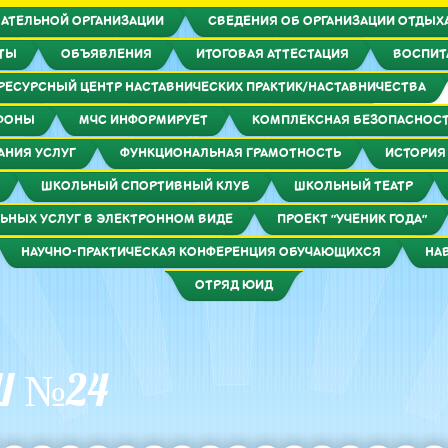
АТЕЛЬНОЙ ОРГАНИЗАЦИИ
СВЕДЕНИЯ ОБ ОРГАНИЗАЦИИ ОТДЫХА
КТЫ
ОБЪЯВЛЕНИЯ
ИТОГОВАЯ АТТЕСТАЦИЯ
ВОСПИТ
РЕСУРСНЫЙ ЦЕНТР НАСТАВНИЧЕСКИХ ПРАКТИК/НАСТАВНИЧЕСТВА
ФОНЫ
МЧС ИНФОРМИРУЕТ
КОМПЛЕКСНАЯ БЕЗОПАСНОС
АНИЯ УСЛУГ
ФУНКЦИОНАЛЬНАЯ ГРАМОТНОСТЬ
ИСТОРИЯ
ШКОЛЬНЫЙ СПОРТИВНЫЙ КЛУБ
ШКОЛЬНЫЙ ТЕАТР
ЬНЫХ УСЛУГ В ЭЛЕКТРОННОМ ВИДЕ
ПРОЕКТ "УЧЕНИК ГОДА"
НАУЧНО-ПРАКТИЧЕСКАЯ КОНФЕРЕНЦИЯ ОБУЧАЮЩИХСЯ
НА
ОТРЯД ЮИД
Ш №24