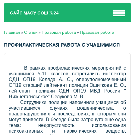
САЙТ МАОУ СОШ №24
Главная
Статьи
Правовая работа
Правовая работа
»
»
»
ПРОФИЛАКТИЧЕСКАЯ РАБОТА С УЧАЩИМИСЯ
В рамках профилактических мероприятий с
учащимися 5-11 классов встретились инспектор
ОДН ОП19 Коляда А. С., оперуполномоченный
ОП19 старший лейтенант полиции Ошиткова Е. О.,
лейтенант полиции ОДН ОП19 МВД России "
Нижнетагильское" Селукова М. В.
Сотрудники полиции напомнили учащимся об
участившихся случаях мошенничества, о
правонарушениях и последствиях, к которым они
могут привести. В беседе была затронута еще одна
тема: недопустимость использования
психоактивных и наркотических веществ,