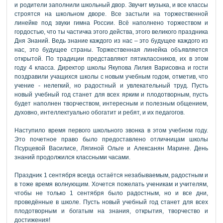
и родители заполнили школьный двор. Звучит музыка, и все классы
строятся на школьном дворе. Все застыли на торжественной
линейке под звуки гимна России. Всё наполнено торжеством и
гордостью, что ты частичка этого действа, этого великого праздника
Дня Знаний. Ведь знание каждого из нас – это будущее каждого из
нас, это будущее страны. Торжественная линейка объявляется
открытой. По традиции представляют пятиклассников, их в этом
году 4 класса. Директор школы Якупова Лилия Варисовна и гости
поздравили учащихся школы с новым учебным годом, отметив, что
учение - нелегкий, но радостный и увлекательный труд. Пусть
новый учебный год станет для всех ярким и плодотворным, пусть
будет наполнен творчеством, интересным и полезным общением,
духовно, интеллектуально обогатит и ребят, и их педагогов.
Наступило время первого школьного звонка в этом учебном году.
Это почетное право было предоставлено отличницам школы
Псурцевой Василисе, Лягиной Ольге и Алексанян Марине. День
знаний продолжился классными часами.
Праздник 1 сентября всегда остаётся незабываемым, радостным и
в тоже время волнующим. Хочется пожелать ученикам и учителям,
чтобы не только 1 сентября было радостным, но и все дни,
проведённые в школе. Пусть новый учебный год станет для всех
плодотворным и богатым на знания, открытия, творчество и
достижения!