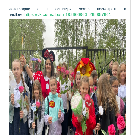
Фотографии с 1 сентября можно посмотреть в
https://vk.com/album-193866963_288957861
альбоме