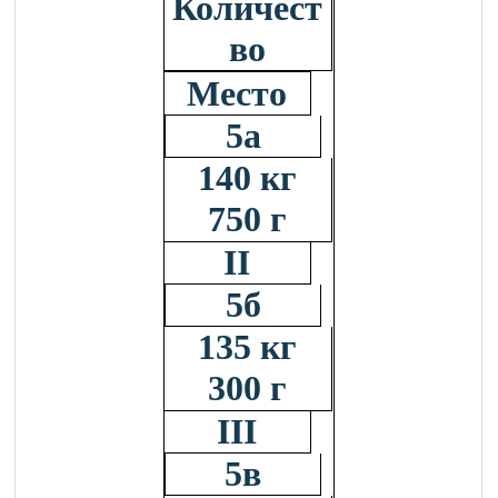
Количест
во
Место
5а
140 кг
750 г
II
5б
135 кг
300 г
III
5в