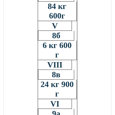
84 кг
600г
V
8б
6 кг 600
г
VIII
8в
24 кг 900
г
VI
9а