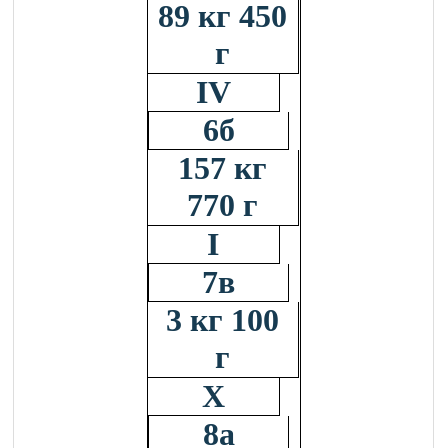
89 кг 450
г
IV
6б
157 кг
770 г
I
7в
3 кг 100
г
X
8а