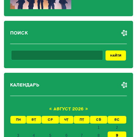
ПОИСК
КАЛЕНДАРЬ
«
АВГУСТ 2026
»
ПН
ВТ
СР
ЧТ
ПТ
СБ
ВС
1
2
9
3
4
5
6
7
8