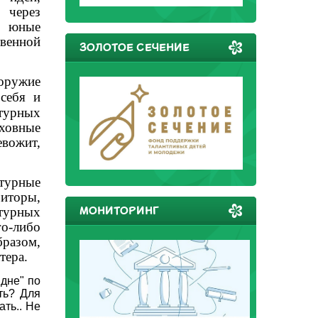
, через
е юные
твенной
ЗОЛОТОЕ СЕЧЕНИЕ
оружие
себя и
турных
уховные
евожит,
атурные
иторы,
МОНИТОРИНГ
атурных
о-либо
бразом,
тера.
дне" по
ть? Для
ать.. Не