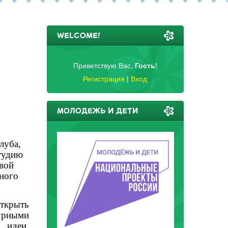
WELCOME!
Приветствую Вас
,
Гость
!
Регистрация
|
Вход
МОЛОДЕЖЬ И ДЕТИ
луба,
тудию
вой
ьного
ткрыть
турными
 идеи,