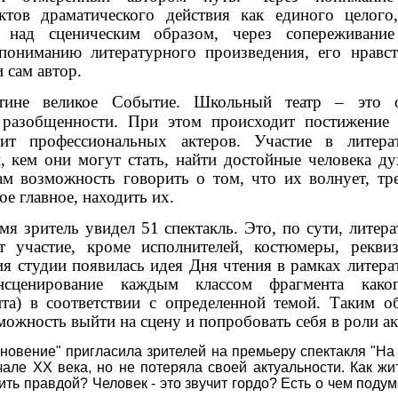
ктов драматического действия как единого целого
 над сценическим образом, через сопереживани
пониманию литературного произведения, его нравс
 сам автор.
стине великое Событие.
Школьный театр – это 
, разобщенности.
При этом происходит постижение 
ит профессиональных актеров. Участие в литера
, кем они могут стать, найти достойные человека д
м возможность говорить о том, что их волнует, тр
ое главное, находить их.
мя зритель увидел 51 спектакль. Это, по сути, литер
 участие, кроме исполнителей, костюмеры, реквиз
ия студии появилась идея Дня чтения в рамках литер
сценирование каждым классом фрагмента каког
та) в соответствии с определенной темой. Таким о
ожность выйти на сцену и попробовать себя в роли ак
новение" пригласила зрителей на премьеру спектакля "На 
чале ХХ века, но не потеряла своей актуальности. Как жи
ь правдой? Человек - это звучит гордо? Есть о чем подум