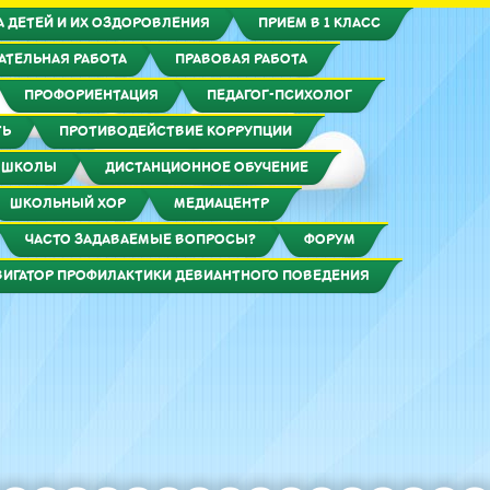
 ДЕТЕЙ И ИХ ОЗДОРОВЛЕНИЯ
ПРИЕМ В 1 КЛАСС
АТЕЛЬНАЯ РАБОТА
ПРАВОВАЯ РАБОТА
ПРОФОРИЕНТАЦИЯ
ПЕДАГОГ-ПСИХОЛОГ
ТЬ
ПРОТИВОДЕЙСТВИЕ КОРРУПЦИИ
 ШКОЛЫ
ДИСТАНЦИОННОЕ ОБУЧЕНИЕ
ШКОЛЬНЫЙ ХОР
МЕДИАЦЕНТР
ЧАСТО ЗАДАВАЕМЫЕ ВОПРОСЫ?
ФОРУМ
ВИГАТОР ПРОФИЛАКТИКИ ДЕВИАНТНОГО ПОВЕДЕНИЯ