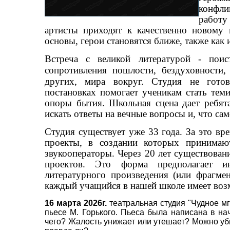
конфли
работу
артисты приходят к качественно новому 
основы, герои становятся ближе, также как и
Встреча с великой литературой - пои
сопротивления пошлости, бездуховности
других, мира вокруг. Студия не готов
постановках помогает ученикам стать теми
опоры бытия. Школьная сцена дает ребята
искать ответы на вечные вопросы и, что сам
Студия существует уже 33 года. За это вре
проекты, в создании которых принимают
звукооператоры. Через 20 лет существован
проектов. Это форма предполагает ин
литературного произведения (или фрагмен
каждый учащийся в нашей школе имеет возм
16 марта 2026г.
театральная студия "Чудное мг
пьесе М. Горького. Пьеса была написана в на
чего? Жалость унижает или утешает? Можно убит