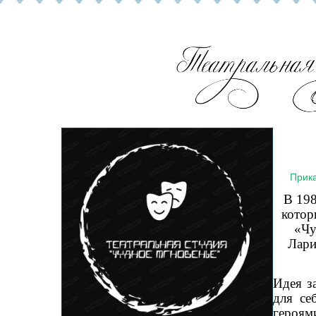
Прика
В 198
котор
«Чу
Лари
Идея з
для се
героя