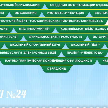
АТЕЛЬНОЙ ОРГАНИЗАЦИИ
СВЕДЕНИЯ ОБ ОРГАНИЗАЦИИ ОТДЫХА
КТЫ
ОБЪЯВЛЕНИЯ
ИТОГОВАЯ АТТЕСТАЦИЯ
ВОСПИТ
РЕСУРСНЫЙ ЦЕНТР НАСТАВНИЧЕСКИХ ПРАКТИК/НАСТАВНИЧЕСТВА
ФОНЫ
МЧС ИНФОРМИРУЕТ
КОМПЛЕКСНАЯ БЕЗОПАСНОС
АНИЯ УСЛУГ
ФУНКЦИОНАЛЬНАЯ ГРАМОТНОСТЬ
ИСТОРИЯ
ШКОЛЬНЫЙ СПОРТИВНЫЙ КЛУБ
ШКОЛЬНЫЙ ТЕАТР
ЬНЫХ УСЛУГ В ЭЛЕКТРОННОМ ВИДЕ
ПРОЕКТ "УЧЕНИК ГОДА"
НАУЧНО-ПРАКТИЧЕСКАЯ КОНФЕРЕНЦИЯ ОБУЧАЮЩИХСЯ
НА
ОТРЯД ЮИД
Ш №24