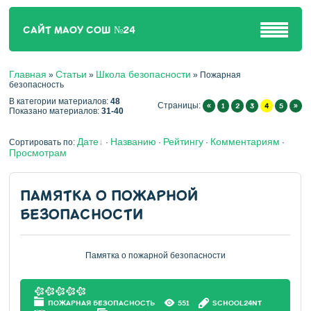
САЙТ МАОУ СОШ №24
Главная
Статьи
Школа безопасности
»
»
» Пожарная
безопасность
В категории материалов
:
48
Страницы
:
«
1
2
3
4
5
»
Показано материалов
:
31-40
Дате
Названию
Рейтингу
Комментариям
Сортировать по
:
·
·
·
·
Просмотрам
ПАМЯТКА О ПОЖАРНОЙ
БЕЗОПАСНОСТИ
Памятка о пожарной безопасности
ПОЖАРНАЯ БЕЗОПАСНОСТЬ
551
SCHOOL24NT