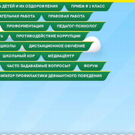
 ДЕТЕЙ И ИХ ОЗДОРОВЛЕНИЯ
ПРИЕМ В 1 КЛАСС
АТЕЛЬНАЯ РАБОТА
ПРАВОВАЯ РАБОТА
ПРОФОРИЕНТАЦИЯ
ПЕДАГОГ-ПСИХОЛОГ
ТЬ
ПРОТИВОДЕЙСТВИЕ КОРРУПЦИИ
 ШКОЛЫ
ДИСТАНЦИОННОЕ ОБУЧЕНИЕ
ШКОЛЬНЫЙ ХОР
МЕДИАЦЕНТР
ЧАСТО ЗАДАВАЕМЫЕ ВОПРОСЫ?
ФОРУМ
ВИГАТОР ПРОФИЛАКТИКИ ДЕВИАНТНОГО ПОВЕДЕНИЯ