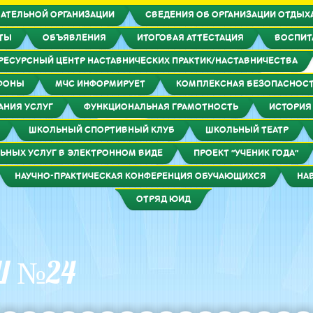
АТЕЛЬНОЙ ОРГАНИЗАЦИИ
СВЕДЕНИЯ ОБ ОРГАНИЗАЦИИ ОТДЫХА
КТЫ
ОБЪЯВЛЕНИЯ
ИТОГОВАЯ АТТЕСТАЦИЯ
ВОСПИТ
РЕСУРСНЫЙ ЦЕНТР НАСТАВНИЧЕСКИХ ПРАКТИК/НАСТАВНИЧЕСТВА
ФОНЫ
МЧС ИНФОРМИРУЕТ
КОМПЛЕКСНАЯ БЕЗОПАСНОС
АНИЯ УСЛУГ
ФУНКЦИОНАЛЬНАЯ ГРАМОТНОСТЬ
ИСТОРИЯ
ШКОЛЬНЫЙ СПОРТИВНЫЙ КЛУБ
ШКОЛЬНЫЙ ТЕАТР
ЬНЫХ УСЛУГ В ЭЛЕКТРОННОМ ВИДЕ
ПРОЕКТ "УЧЕНИК ГОДА"
НАУЧНО-ПРАКТИЧЕСКАЯ КОНФЕРЕНЦИЯ ОБУЧАЮЩИХСЯ
НА
ОТРЯД ЮИД
Ш №24