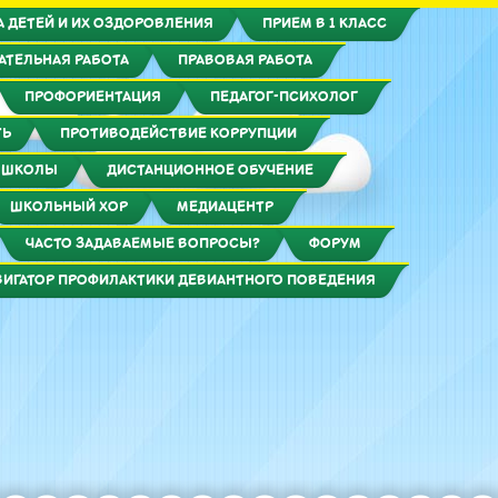
 ДЕТЕЙ И ИХ ОЗДОРОВЛЕНИЯ
ПРИЕМ В 1 КЛАСС
АТЕЛЬНАЯ РАБОТА
ПРАВОВАЯ РАБОТА
ПРОФОРИЕНТАЦИЯ
ПЕДАГОГ-ПСИХОЛОГ
ТЬ
ПРОТИВОДЕЙСТВИЕ КОРРУПЦИИ
 ШКОЛЫ
ДИСТАНЦИОННОЕ ОБУЧЕНИЕ
ШКОЛЬНЫЙ ХОР
МЕДИАЦЕНТР
ЧАСТО ЗАДАВАЕМЫЕ ВОПРОСЫ?
ФОРУМ
ВИГАТОР ПРОФИЛАКТИКИ ДЕВИАНТНОГО ПОВЕДЕНИЯ