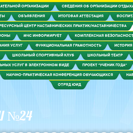
АТЕЛЬНОЙ ОРГАНИЗАЦИИ
СВЕДЕНИЯ ОБ ОРГАНИЗАЦИИ ОТДЫХА
КТЫ
ОБЪЯВЛЕНИЯ
ИТОГОВАЯ АТТЕСТАЦИЯ
ВОСПИТ
РЕСУРСНЫЙ ЦЕНТР НАСТАВНИЧЕСКИХ ПРАКТИК/НАСТАВНИЧЕСТВА
ФОНЫ
МЧС ИНФОРМИРУЕТ
КОМПЛЕКСНАЯ БЕЗОПАСНОС
АНИЯ УСЛУГ
ФУНКЦИОНАЛЬНАЯ ГРАМОТНОСТЬ
ИСТОРИЯ
ШКОЛЬНЫЙ СПОРТИВНЫЙ КЛУБ
ШКОЛЬНЫЙ ТЕАТР
ЬНЫХ УСЛУГ В ЭЛЕКТРОННОМ ВИДЕ
ПРОЕКТ "УЧЕНИК ГОДА"
НАУЧНО-ПРАКТИЧЕСКАЯ КОНФЕРЕНЦИЯ ОБУЧАЮЩИХСЯ
НА
ОТРЯД ЮИД
Ш №24