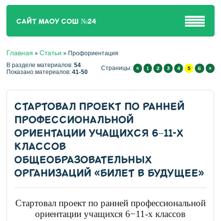
САЙТ МАОУ СОШ №24
Главная
Статьи
»
» Профориентация
В разделе материалов
:
54
Страницы
:
«
1
2
3
4
5
6
»
Показано материалов
:
41-50
СТАРТОВАЛ ПРОЕКТ ПО РАННЕЙ
ПРОФЕССИОНАЛЬНОЙ
ОРИЕНТАЦИИ УЧАЩИХСЯ 6−11-Х
КЛАССОВ
ОБЩЕОБРАЗОВАТЕЛЬНЫХ
ОРГАНИЗАЦИЙ «БИЛЕТ В БУДУЩЕЕ»
Стартовал проект по ранней профессиональной
ориентации учащихся 6−11-х классов