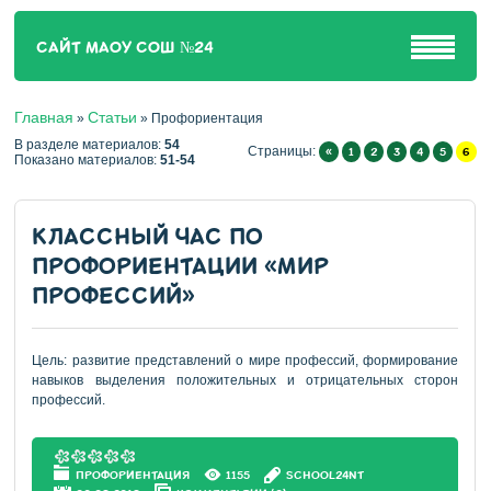
САЙТ МАОУ СОШ №24
Главная
Статьи
»
» Профориентация
В разделе материалов
:
54
Страницы
:
«
1
2
3
4
5
6
Показано материалов
:
51-54
КЛАССНЫЙ ЧАС ПО
ПРОФОРИЕНТАЦИИ «МИР
ПРОФЕССИЙ»
Цель: развитие представлений о мире профессий, формирование
навыков выделения положительных и отрицательных сторон
профессий.
ПРОФОРИЕНТАЦИЯ
1155
SCHOOL24NT